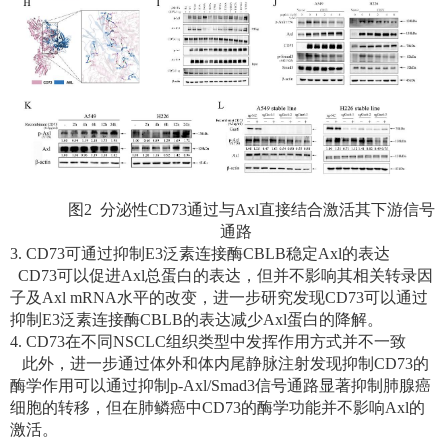
图
2
分泌性
CD73
通过与
Axl
直接结合激活其下游信号
通路
3. CD73
可通过抑制
E3
泛素连接酶
CBLB
稳定
Axl
的表达
CD73
可以促进
Axl
总蛋白的表达，但并不影响其相关转录因
子及
Axl mRNA
水平的改变，进一步研究发现
CD73
可以通过
抑制
E3
泛素连接酶
CBLB
的表达减少
Axl
蛋白的降解。
4. CD73
在不同
NSCLC
组织类型中发挥作用方式并不一致
此外，进一步通过体外和体内尾静脉注射发现抑制
CD73
的
酶学作用可以通过抑制
p-Axl/Smad3
信号通路显著抑制肺腺癌
细胞的转移，但在肺鳞癌中
CD73
的酶学功能并不影响
Axl
的
激活。