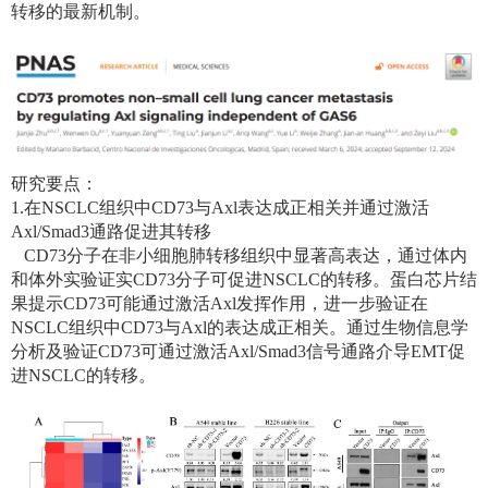
转移的最新机制。
研究要点：
1.在
NSCLC
组织中
CD73
与
Axl
表达成正相关并通过激活
Axl/Smad3
通路促进其转移
CD73
分子在非小细胞肺转移组织中显著高表达，通过体内
和体外实验证实
CD73
分子可促进
NSCLC
的转移。蛋白芯片结
果提示
CD73
可能通过激活
Axl
发挥作用，进一步验证在
NSCLC
组织中
CD73
与
Axl
的表达成正相关。通过生物信息学
分析及验证
CD73
可通过激活
Axl/Smad3
信号通路介导
EMT
促
进
NSCLC
的转移。