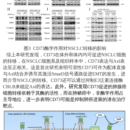
图
3 CD73
酶学作用对
NSCLC
转移的影响
综上本研究发现，
CD73
在体外和体内均可促进
NSCLC
细胞
的转移，在
NSCLC
细胞系及组织样本中，
CD73
表达与
Axl
表
达呈正相关。这是首次研究表明可溶性
CD73
可作为配体直接
与
Axl
结合并诱导其激活
Smad3
信号通路促进
EMT
的发生，进
而介导
NSCLC
的转移。
CD73
还可以通过抑制
E3
泛素连接酶
CBLB
来稳定
Axl
的表达，
此外，研究发现
CD73
促进的肺腺癌
细胞转移依赖于其酶的活性，而在肺鳞癌中，非酶学作用占
主导地位，进一步表明
CD73
可能是抑制肺癌进展的潜在治疗
靶点。