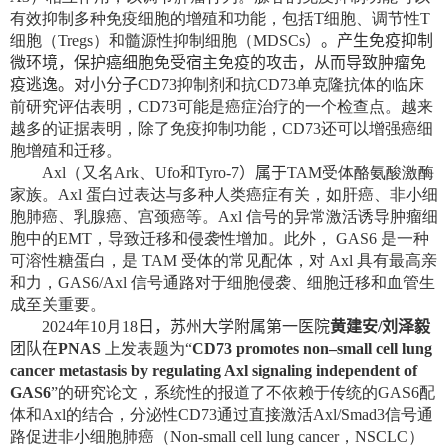
有效抑制多种免疫细胞的增殖和功能，包括
T
细胞、调节性
T
细胞（
Tregs
）和髓源性抑制细胞（
MDSCs
）。产生免疫抑制
微环境，保护癌细胞免受宿主免疫的攻击，从而导致肿瘤免
疫逃逸。
对小分子
CD73
抑制剂和抗
CD73
单克隆抗体的临床
前研究评估表明，
CD73
可能是癌症治疗的一个检查点。越来
越多的证据表明，除了免疫抑制功能，
CD73
还可以增强癌细
胞增殖和迁移。
Axl
（又名
Ark
、
Ufo
和
Tyro-7
）
属于
TAM
受体酪氨酸激酶
家族。
Axl
蛋白过表达与多种人类癌症有关，如肝癌、非小细
胞肺癌、乳腺癌、宫颈癌等。
Axl
信号的异常激活诱导肿瘤细
胞中的
EMT
，导致迁移和侵袭性增加。此外，
GAS6
是一种
可溶性糖蛋白，是
TAM
受体的常见配体，对
Axl
具有最高亲
和力，
GAS6/Axl
信号通路对于细胞侵袭、细胞迁移和血管生
成至关重要。
2024
年
10
月
18
日，苏州大学附属第一医院
黄建安
/
刘泽毅
团队在
PNAS
上发表题为“
CD73 promotes non–small cell lung
cancer metastasis by regulating Axl signaling independent of
GAS6
”
的研究论文，系统性的报道了不依赖于传统的
GAS6
配
体和
Axl
的结合，分泌性
CD73
通过直接激活
Axl/Smad3
信号通
路促进非小细胞肺癌（
Non-small cell lung cancer
，
NSCLC
）