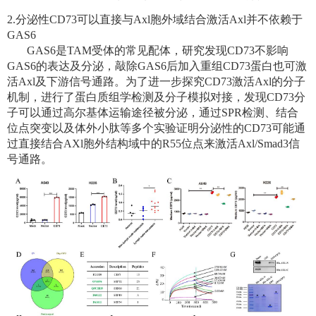
2.分泌性
CD73
可以直接与
Axl
胞外域结合激活
Axl
并不依赖于
GAS6
GAS6
是
TAM
受体的常见配体，研究发现
CD73
不影响
GAS6
的表达及分泌，敲除
GAS6
后加入重组
CD73
蛋白也可激
活
Axl
及下游信号通路。为了进一步探究
CD73
激活
Axl
的分子
机制，进行了蛋白质组学检测及分子模拟对接，发现
CD73
分
子可以通过高尔基体运输途径被分泌，通过
SPR
检测、结合
位点突变以及体外小肽等多个实验证明分泌性的
CD73
可能通
过直接结合
AXl
胞外结构域中的
R55
位点来激活
Axl/Smad3
信
号通路。