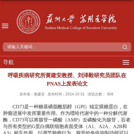
导航
呼吸疾病研究所黄建安教授、刘泽毅研究员团队在
PNAS上发表论文
发布者：黄建安
发布时间：2024-10-31
浏览次数：
969
CD73
是一种糖基磷脂酰肌醇（
GPI
）锚定膜糖蛋白，在
肿瘤进展中发挥重要作用。作为嘌呤代谢中的一种分解代谢
酶，
CD73
可以将腺苷一磷酸（
AMP
）去磷酸化为腺苷，后者
与所有类型的
G
蛋白偶联细胞表面受体（
A1
、
A2A
、
A2B
和
A3
）相互作用，以调节肿瘤行为。腺苷的免疫抑制功能可以