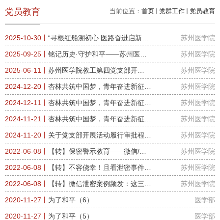
党员教育
当前位置：
首页
党群工作
党员教育
2025-10-30丨
“寻根红船溯初心 医路奋进启新程”
苏州医学院
——苏州医学院教工第四党支部...
2025-09-25丨
铭记历史·守护和平——苏州医学
苏州医学院
院教职工党员集中观影《731》
2025-06-11丨
苏州医学院教工第四党支部开
苏州医学院
展“牢记党员身份 青春逐梦未来”主...
2024-12-20丨
杏林共筑中国梦，青年奋进新征程
苏州医学院
——记苏州医学院分党校2024年下...
2024-12-11丨
杏林共筑中国梦，青年奋进新征程
苏州医学院
——记2024年苏州大学苏州医学院...
2024-11-21丨
杏林共筑中国梦，青年奋进新征程
苏州医学院
——记2024年苏州大学苏州医学院...
2024-11-20丨
关于党支部开展活动履行审批程序
苏州医学院
的通知
2022-06-08丨
【转】保密警示教育——微信/微
苏州医学院
信群失泄密案例
2022-06-08丨
【转】不容侥幸！且看泄密事件
苏州医学院
的“墨菲定律”
2022-06-08丨
【转】微信泄密案例频发：这三点
苏州医学院
机关、单位要掌握
2020-11-27丨
为了和平（6）
医学部
2020-11-27丨
为了和平（5）
医学部