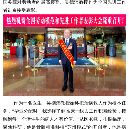
国务院对劳动者的最高褒奖。吴德沛教授作为全国先进工作
者进京接受表彰。
作为一名医生，吴德沛教授始终把治病救人作为根本任
务，“毕业分配时，我选择了到临床一线去工作积累经验，接
触到每一个活生生的病人才有价值。”从医
40
载，扎根临床，
聚焦科研，他是骨髓精准移植“苏州模式”的开创者，他是病