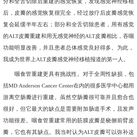
分和全舌切除后重建的感觉恢复，发现感觉神经移植
后，皮瓣的感觉恢复很完全，经过放疗后皮瓣感觉恢
复会延缓半年左右；部分和全舌切除患者，用有感觉
的
ALT
皮瓣重建和用无感觉神经的
ALT
皮瓣相比，吞咽
功能明显改善，并且患者总体感觉良好得多。为此，
我成为世界上
ALT
皮瓣感觉神经移植报道的第一人。
咽食管重建更具有挑战性。对于全周性缺损，包
括
MD Anderson Cancer Center
在内的很多医学中心都用
游离空肠瓣进行重建。虽然空肠瓣很可靠并且愈合也
很好，但它最大的缺点是需要附加肠道手术，且发声
功能很差。咽食管重建常用的筋膜皮瓣是桡侧前臂皮
瓣，它也有其缺点。我当时认为
ALT
皮瓣可以弥补这