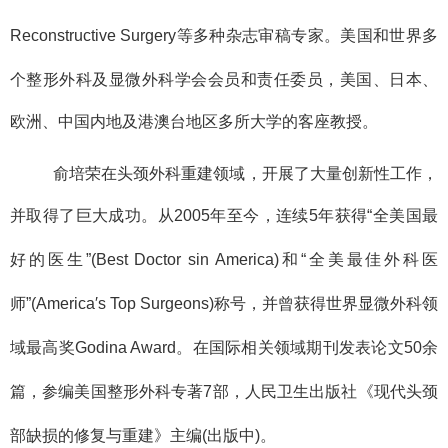
Reconstructive Surgery
等多种杂志审稿专家。美国和世界多
个整形外科及显微外科学会会员和责任委员，美国、日本、
欧洲、中国内地及港澳台地区多所大学的客座教授。
俞培荣在头颈外科重建领域，开展了大量创新性工作，
并取得了巨大成功。从
2005
年至今，连续
5
年获得
“
全美国最
好的医生
”(Best Doctor sin America)
和
“
全美最佳外科医
师
”(America′s Top Surgeons)
称号，并曾获得世界显微外科领
域最高奖
Godina Award
。在国际相关领域期刊发表论文
50
余
篇，参编美国整形外科专著
7
部，人民卫生出版社《现代头颈
部缺损的修复与重建》主编
(
出版中
)
。