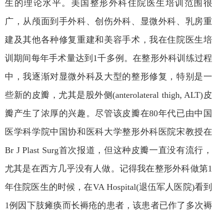
生的理论水平。美国整形外科住院医生培训范围很
广，从颅面到手外科、创伤外科、显微外科、乳房重
建及其他各种修复重建和美容手术，我在住院医生培
训期间每年手术量达到
1
千多例。在整形外科训练过程
中，我逐渐对显微外科及大型的整形修复，特别是一
些新的皮瓣，尤其是股外侧
(anterolateral thigh, ALT)
皮
瓣产生了浓厚的兴趣。尽管该皮瓣在
80
年代已由中国
医学科学院中国协和医科大学整形外科医院宋教授在
Br J Plast Surg
首次报道，但这种皮瓣一直没有流行，
尤其是在西方几乎没有人做。记得我在整形外科做第
1
年住院医生的时候，在
VA Hospital(
退伍军人医院
)
看到
1
例因下肢瘫痪而长褥疮的患者，该患者已作了多次褥