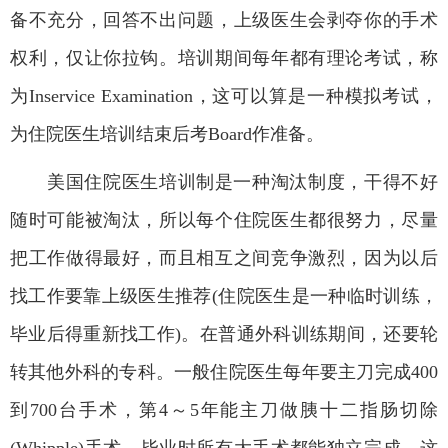
备不充分，回答不出问题，上级医生会剥夺你的手术
权利，仅让你拉钩。培训期间每年都有理论考试，称
为
Inservice Examination
，这可以算是一种模拟考试，
为住院医生培训结束后考
Board
作准备。
美国住院医生培训制是一种淘汰制度，干得不好
随时可能被淘汰，所以每个住院医生都很努力，尽量
把工作做得最好，而且相互之间竞争激烈，因为以后
找工作要靠上级医生推荐
(
住院医生是一种临时训练，
毕业后得重新找工作
)
。在普通外科训练期间，还要轮
转其他外科的专科。一般住院医生每年要主刀完成
400
到
700
台手术，第
4
～
5
年能主刀做胰十二指肠切除
(Whipple)
手术，毕业时所有大手术都能独立完成。这