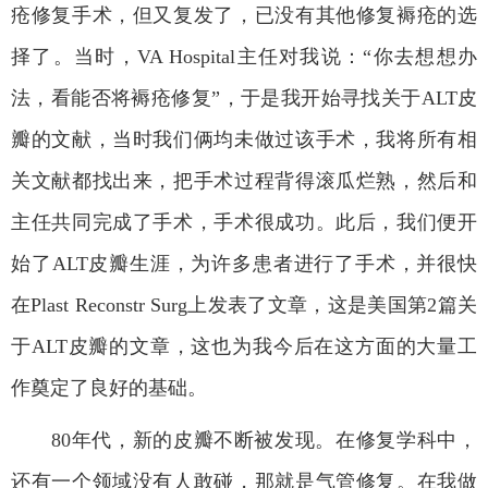
疮修复手术，但又复发了，已没有其他修复褥疮的选
择了。当时，
VA Hospital
主任对我说：
“
你去想想办
法，看能否将褥疮修复
”
，于是我开始寻找关于
ALT
皮
瓣的文献，当时我们俩均未做过该手术，我将所有相
关文献都找出来，把手术过程背得滚瓜烂熟，然后和
主任共同完成了手术，手术很成功。此后，我们便开
始了
ALT
皮瓣生涯，为许多患者进行了手术，并很快
在
Plast Reconstr Surg
上发表了文章，这是美国第
2
篇关
于
ALT
皮瓣的文章，这也为我今后在这方面的大量工
作奠定了良好的基础。
80
年代，新的皮瓣不断被发现。在修复学科中，
还有一个领域没有人敢碰，那就是气管修复。在我做