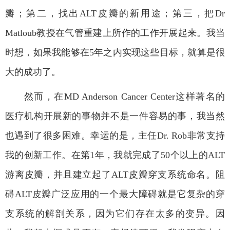
瓣；第二，找出
ALT
皮瓣的新用途；第三，把
Dr
Matloub
教授在气管重建上所作的工作开展起来。我当
时想，如果我能够在
5
年之内实现这些目标，就算是很
大的成功了。
然而，在
MD Anderson Cancer Center
这样著名的
医疗机构开展新的事物并不是一件容易的事，我当然
也遇到了很多困难。幸运的是，主任
Dr. Rob
非常支持
我的创新工作。在第
1
年，我就完成了
50
个以上的
ALT
游离皮瓣，并且建立起了
ALT
皮瓣穿支系统命名。阻
碍
ALT
皮瓣广泛应用的一个最大障碍就是它复杂的穿
支系统的解剖关系，因为它们存在太多的变异。因