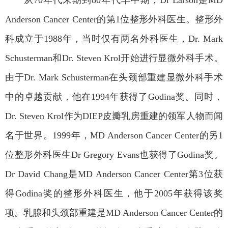
Anderson Cancer Center
的第
1
位整形外科医生。整形外
科成立于
1988
年，当时仅有两名外科医生，
Dr. Mark
Schusterman
和
Dr. Steven Krol
开始进行显微外科手术。
由于
Dr. Mark Schusterman
在头颈部重建显微外科手术
中的卓越贡献，他在
1994
年获得了
Godina
奖。同时，
Dr. Steven Krol
作为
DIEP
皮瓣乳房重建的领军人物而闻
名于世界。
1999
年，
MD Anderson Cancer Center
的另
1
位整形外科医生
Dr Gregory Evans
也获得了
Godina
奖。
Dr David Chang
是
MD Anderson Cancer Center
第
3
位获
得
Godina
奖的整形外科医生，他于
2005
年获得该奖
项。乳腺和头颈部重建是
MD Anderson Cancer Center
的