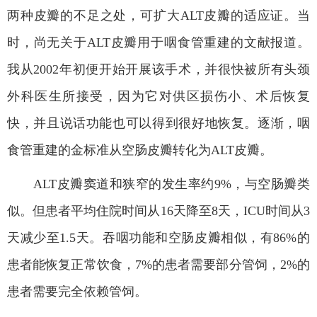
两种皮瓣的不足之处，可扩大
ALT
皮瓣的适应证。当
时，尚无关于
ALT
皮瓣用于咽食管重建的文献报道。
我从
2002
年初便开始开展该手术，并很快被所有头颈
外科医生所接受，因为它对供区损伤小、术后恢复
快，并且说话功能也可以得到很好地恢复。逐渐，咽
食管重建的金标准从空肠皮瓣转化为
ALT
皮瓣。
ALT
皮瓣窦道和狭窄的发生率约
9%
，与空肠瓣类
似。但患者平均住院时间从
16
天降至
8
天，
ICU
时间从
3
天减少至
1.5
天。吞咽功能和空肠皮瓣相似，有
86%
的
患者能恢复正常饮食，
7%
的患者需要部分管饲，
2%
的
患者需要完全依赖管饲。