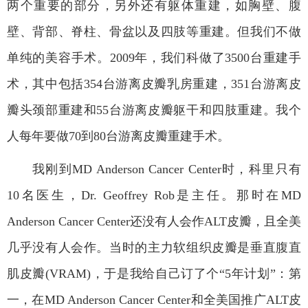
两个重要的部分，另外还有躯体重建，如胸壁、腹
壁、背部、脊柱、骨盆以及四肢等重建。但我们不做
单纯的美容手术。
2009
年，我们科做了
3500
台重建手
术，其中包括
354
台游离皮瓣乳房重建，
351
台游离皮
瓣头颈部重建和
55
台游离皮瓣躯干和四肢重建。我个
人每年要做
70
到
80
台游离皮瓣重建手术。
我刚到
MD Anderson Cancer Center
时，科里只有
10
名医生，
Dr. Geoffrey Rob
是主任。那时在
MD
Anderson Cancer Center
还没有人会作
ALT
皮瓣，且全美
几乎没有人会作。当时的主力软组织皮瓣是垂直腹直
肌皮瓣
(VRAM)
，于是我给自己订了个“
5
年计划”：第
一，在
MD Anderson Cancer Center
和全美国推广
ALT
皮