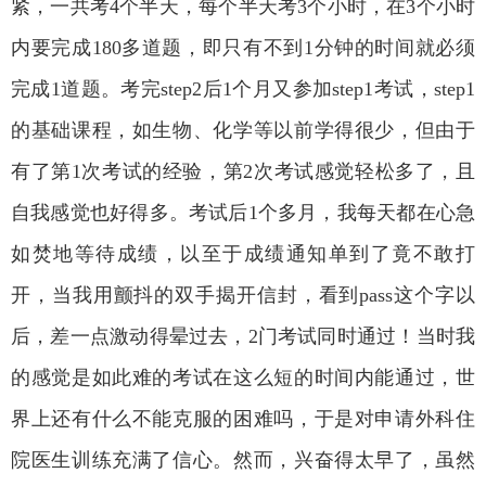
紧，一共考
4
个半天，每个半天考
3
个小时，在
3
个小时
内要完成
180
多道题，即只有不到
1
分钟的时间就必须
完成
1
道题。考完
step2
后
1
个月又参加
step1
考试，
step1
的基础课程，如生物、化学等以前学得很少，但由于
有了第
1
次考试的经验，第
2
次考试感觉轻松多了，且
自我感觉也好得多。考试后
1
个多月，我每天都在心急
如焚地等待成绩，以至于成绩通知单到了竟不敢打
开，当我用颤抖的双手揭开信封，看到
pass
这个字以
后，差一点激动得晕过去，
2
门考试同时通过！当时我
的感觉是如此难的考试在这么短的时间内能通过，世
界上还有什么不能克服的困难吗，于是对申请外科住
院医生训练充满了信心。然而，兴奋得太早了，虽然