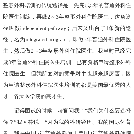
整形外科培训的传统途径是：先完成
5
年的普通外科住
院医生训练，再做
2
～
3
年整形外科住院医生，这条途
径叫做
independent pathway
；后来又出台了
1
条新的途
径，名为
integrated program
，即做
3
年普通外科住院医
生，然后做
2
～
3
年整形外科住院医生。我当时已经完
成
3
年普通外科住院医生培训，已有资格申请整形外科
住院医生。但我所面对的竞争对手也越来越厉害，因
为申请整形外科住院医生培训的都是美国最优秀的人
才，各大医学院的高才生。
记得面试的时候，考官问我：
“
我们为什么要选择
你？
”
我回答说：
“
因为我的科研经历、我的国际化背
景、我在中国
5
年普通外科加上美国
3
年普通外科住院