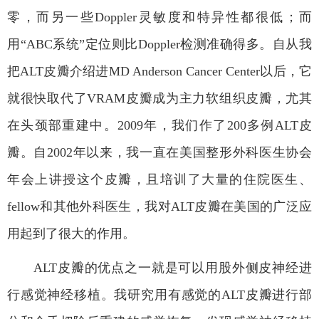
零，而另一些
Doppler
灵敏度和特异性都很低；而
用“
ABC
系统”定位则比
Doppler
检测准确得多。自从我
把
ALT
皮瓣介绍进
MD Anderson Cancer Center
以后，它
就很快取代了
VRAM
皮瓣成为主力软组织皮瓣，尤其
在头颈部重建中。
2009
年，我们作了
200
多例
ALT
皮
瓣。自
2002
年以来，我一直在美国整形外科医生协会
年会上讲授这个皮瓣，且培训了大量的住院医生、
fellow
和其他外科医生，我对
ALT
皮瓣在美国的广泛应
用起到了很大的作用。
ALT
皮瓣的优点之一就是可以用股外侧皮神经进
行感觉神经移植。我研究用有感觉的
ALT
皮瓣进行部