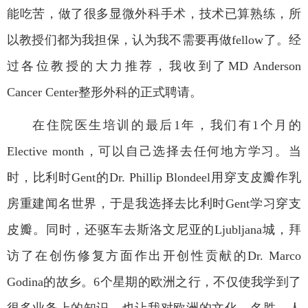
能吃苦，做了很多显微外科手术，技术已算熟练，所
以教授们都为我担保，认为我不需要再做
fellow
了。经
过各位教授的大力推荐，我收到了
MD Anderson
Cancer Center
整形外科的正式聘请。
在住院医生培训的最后
1
年，我们有
1
个月的
Elective month
，可以自己选择去任何地方学习。当
时，比利时
Gent
的
Dr. Phillip Blondeel
用穿支皮瓣作乳
房重建闻名世界，于是我选择去比利时
Gent
学习穿支
皮瓣。同时，还驱车去斯洛文尼亚的
Ljubljana
城，拜
访了在创伤修复方面作出开创性贡献的
Dr. Marco
Godina
的故乡。
6
个星期的欧洲之行，不仅使我学到了
很多业务上的知识，也让我对欧洲的文化、名胜、人