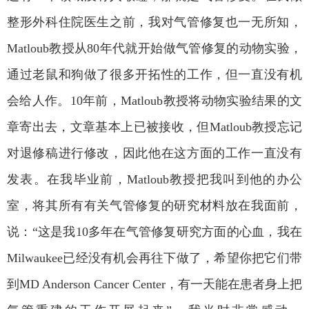
整形外科住院医生之前，我对气管修复也一无所知，
Matloub
教授从
80
年代就开始做气管修复的动物实验，
通过老鼠和狗做了很多开拓性的工作，但一直没有机
会给人作。
10
年前，
Matloub
教授将动物实验结果的文
章寄出去，文章基本上已被接收，但
Matloub
教授忘记
对退修稿进行修改，因此他在这方面的工作一直没有
发表。在我毕业前，
Matloub
教授把我叫到他的办公
室，将其所有有关气管修复的研究材料放在我面前，
说：
“
这是我
10
多年在气管修复研究方面的心血，我在
Milwaukee
已经没有机会再往下做了，希望你把它们带
到
MD Anderson Cancer Center
，有一天能在患者身上把