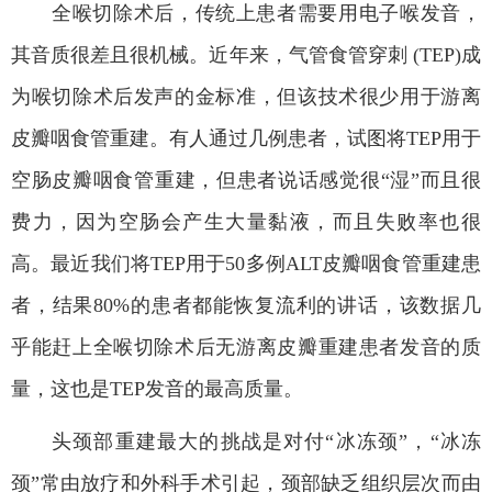
全喉切除术后，传统上患者需要用电子喉发音，
其音质很差且很机械。近年来，气管食管穿刺
(TEP)
成
为喉切除术后发声的金标准，但该技术很少用于游离
皮瓣咽食管重建。有人通过几例患者，试图将
TEP
用于
空肠皮瓣咽食管重建，但患者说话感觉很“湿”而且很
费力，因为空肠会产生大量黏液，而且失败率也很
高。最近我们将
TEP
用于
50
多例
ALT
皮瓣咽食管重建患
者，结果
80%
的患者都能恢复流利的讲话，该数据几
乎能赶上全喉切除术后无游离皮瓣重建患者发音的质
量，这也是
TEP
发音的最高质量。
头颈部重建最大的挑战是对付“冰冻颈”，“冰冻
颈”常由放疗和外科手术引起，颈部缺乏组织层次而由