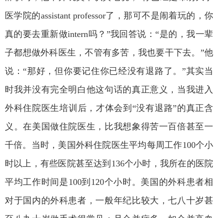
医学院的
assistant professor
了，那可不是闹着玩的，你
真的要去重新做
intern
吗？
”
我回答说：
“
是的，我一辈
子都想做外科医生，不管有多苦，我也要干下去。
”
他
说：
“
那好，但你要记住你已经没有退路了。
”
其实当
时我并没有完全明白他这句话的真正意义，当我进入
外科住院医生培训后，才体会到
“
没有退路
”
的真正含
义。在美国做住院医生，比我想象得苦一百倍甚至一
千倍。当时，美国外科住院医生平均每周工作
100
个小
时以上，有些医院甚至达到
136
个小时，我所在的医院
平均工作时间是
100
到
120
个小时。美国的外科患者相
对于国内的外科患者，一般年纪比较大，七八十岁甚