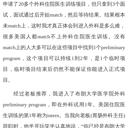
申请了
20
多个外科住院医生训练项目，但只拿到
3
个面
试，面试通过后开始
match
，然后等待结果。结果根本
未
match
上，这时我才真正体会到进入外科是多么难，
很多美国人都
match
不上外科住院医生训练。没有
match
上的人大多可以在这些项目中找到
1
个
preliminary
program
，这个项目可以持续
1
到
2
年，是
1
个临时项
目，临时项目结束后仍然不能保证你能进入正式项
目。
经过老板推荐，我进入了布朗大学医学院外科
preliminary program
，即在外科试用
1
年。美国住院医
生训练的第
1
年称为
intern
。当我向老板
(
胃肠外科主任
)
辞职时，他半开玩笑半认真地说，
“
你已经是布朗大学