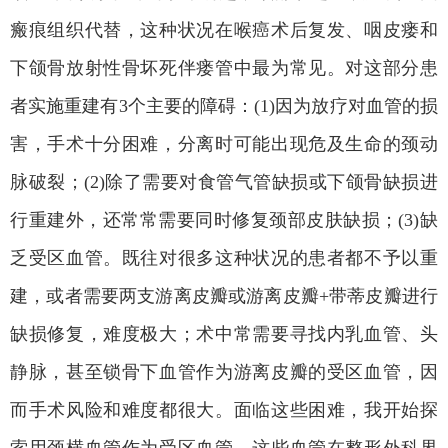
瘢痕组织代替，这种状况在喉癌术后复发、咽皮瘘和
下颌骨放射性骨坏死伴瘘管中最为常见。对这部分患
者实施重建有
3
个主要的障碍：
(1)
因为放疗对血管的损
害，手术十分困难，分离时可能出现危及生命的颈动
脉破裂；
(2)
除了需要对食管气管缺损或下颌骨缺损进
行重建外，还常常需要同时修复颈部皮肤缺损；
(3)
缺
乏受区血管。既往对很多这种状况的患者都不予以重
建，或者需要两支游离皮瓣或游离皮瓣
+
带蒂皮瓣进行
缺损修复，难度极大；术中常需要寻找内乳血管、头
静脉，甚至锁骨下血管作为游离皮瓣的受区血管，因
而手术风险和难度都很大。面临这些困难，我开始探
索用颈横血管作为受区血管。这些血管在整形外科界