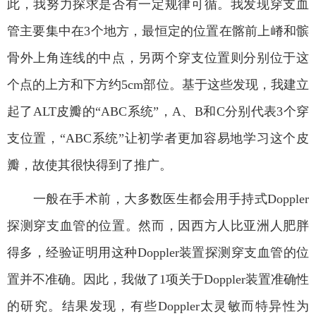
此，我努力探求是否有一定规律可循。我发现穿支血
管主要集中在
3
个地方，最恒定的位置在髂前上嵴和髌
骨外上角连线的中点，另两个穿支位置则分别位于这
个点的上方和下方约
5cm
部位。基于这些发现，我建立
起了
ALT
皮瓣的“
ABC
系统”，
A
、
B
和
C
分别代表
3
个穿
支位置，“
ABC
系统”让初学者更加容易地学习这个皮
瓣，故使其很快得到了推广。
一般在手术前，大多数医生都会用手持式
Doppler
探测穿支血管的位置。然而，因西方人比亚洲人肥胖
得多，经验证明用这种
Doppler
装置探测穿支血管的位
置并不准确。因此，我做了
1
项关于
Doppler
装置准确性
的研究。结果发现，有些
Doppler
太灵敏而特异性为