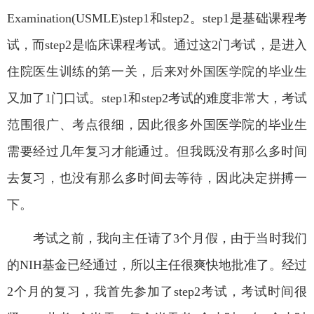
Examination(USMLE)step1
和
step2
。
step1
是基础课程考
试，而
step2
是临床课程考试。通过这
2
门考试，是进入
住院医生训练的第一关，后来对外国医学院的毕业生
又加了
1
门口试。
step1
和
step2
考试的难度非常大，考试
范围很广、考点很细，因此很多外国医学院的毕业生
需要经过几年复习才能通过。但我既没有那么多时间
去复习，也没有那么多时间去等待，因此决定拼搏一
下。
考试之前，我向主任请了
3
个月假，由于当时我们
的
NIH
基金已经通过，所以主任很爽快地批准了。经过
2
个月的复习，我首先参加了
step2
考试，考试时间很